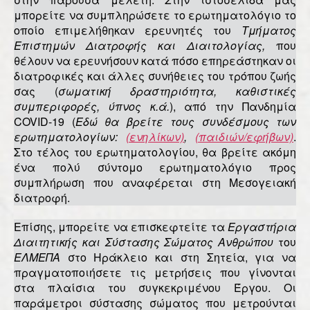
μπορείτε να συμπληρώσετε το ερωτηματολόγιο το
οποίο επιμελήθηκαν ερευνητές του
Τμήματος
Επιστημών Διατροφής και Διαιτολογίας,
που
θέλουν να ερευνήσουν κατά πόσο επηρεάστηκαν οι
διατροφικές και άλλες συνήθειες του τρόπου ζωής
σας (
σωματική δραστηριότητα, καθιστικές
συμπεριφορές, ύπνος κ.ά.
), από την Πανδημία
COVID-19 (
Εδώ θα βρείτε τους συνδέσμους των
ερωτηματολογίων:
(ενηλίκων)
,
(
παιδιών/εφήβων)
.
Στο τέλος του ερωτηματολογίου, θα βρείτε ακόμη
ένα πολύ σύντομο ερωτηματολόγιο προς
συμπλήρωση που αναφέρεται στη Μεσογειακή
διατροφή.
Επίσης, μπορείτε να επισκεφτείτε τα
Εργαστήρια
Διαιτητικής και Σύστασης Σώματος Ανθρώπου
του
ΕΛΜΕΠΑ
στο Ηράκλειο και στη Σητεία, για να
πραγματοποιήσετε τις μετρήσεις που γίνονται
στα πλαίσια του συγκεκριμένου Έργου. Οι
παράμετροι σύστασης σώματος που μετρούνται