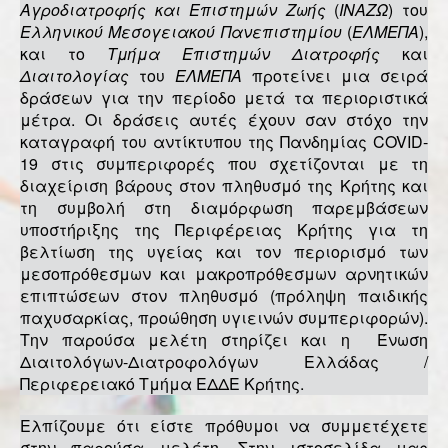
Αγροδιατροφής και Επιστημών Ζωής
(
ΙΝΑΖΩ
) του
Ελληνικού Μεσογειακού Πανεπιστημίου
(
ΕΛΜΕΠΑ
),
και το
Τμήμα Επιστημών Διατροφής
και
Διαιτολογίας
του
ΕΛΜΕΠΑ
προτείνει μια σειρά
δράσεων για την περίοδο μετά τα περιοριστικά
μέτρα. Οι δράσεις αυτές έχουν σαν στόχο την
καταγραφή του αντίκτυπου της Πανδημίας COVID-
19 στις συμπεριφορές που σχετίζονται με τη
διαχείριση βάρους στον πληθυσμό της Κρήτης και
τη συμβολή στη διαμόρφωση παρεμβάσεων
υποστήριξης της Περιφέρειας Κρήτης για τη
βελτίωση της υγείας και τον περιορισμό των
μεσοπρόθεσμων και μακροπρόθεσμων αρνητικών
επιπτώσεων στον πληθυσμό (πρόληψη παιδικής
παχυσαρκίας, προώθηση υγιεινών συμπεριφορών).
Την παρούσα μελέτη στηρίζει και η Ένωση
Διαιτολόγων-Διατροφολόγων Ελλάδας /
Περιφερειακό Τμήμα ΕΔΔΕ Κρήτης.
Ελπίζουμε ότι είστε πρόθυμοι να συμμετέχετε
στην παρούσα μελέτη. Στην ιστοσελίδα μας